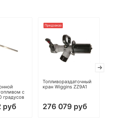
Предзаказ
Предзаказ
Топливораздаточный
Раздато
онной
кран Wiggins ZZ9A1
для топ
топливом с
FN3 ДУ
0 градусов
 руб
276 079 руб
457 