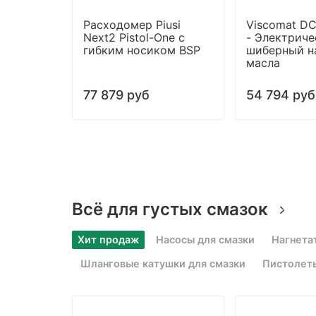
Расходомер Piusi
Viscomat DC
Next2 Pistol-One с
- Электриче
гибким носиком BSP
шиберный н
масла
77 879 руб
54 794 руб
Всё для густых смазок
Хит продаж
Насосы для смазки
Нагнета
Шланговые катушки для смазки
Пистолеты