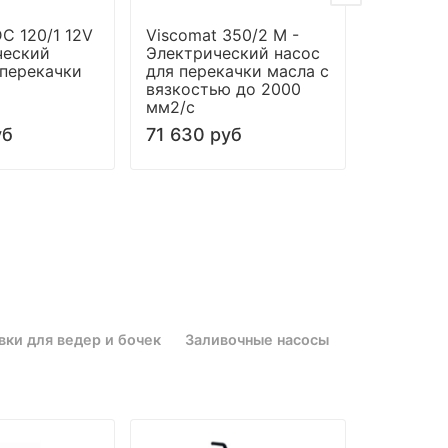
C 120/1 12V
Viscomat 350/2 M -
Filtroll O
ческий
Электрический насос
Фильтру
 перекачки
для перекачки масла с
для масл
вязкостью до 2000
дизельн
мм2/с
уб
71 630 руб
216 158
вки для ведер и бочек
Заливочные насосы