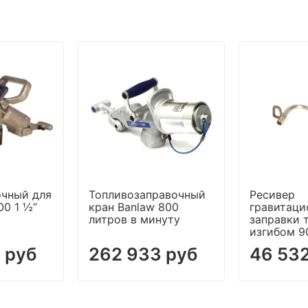
очный для
Топливозаправочный
Ресивер
00 1 ½”
кран Banlaw 800
гравитаци
литров в минуту
заправки 
изгибом 9
 руб
262 933 руб
46 532