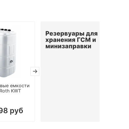
Предзаказ
Предзак
вые емкости
Мобильный резервуар
Ёмкост
 Roth KWT
для масла с
хранен
заправочным узлом
отрабо
98 руб
254 622 руб
67 7