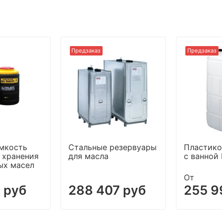
Предзаказ
Предзаказ
ёмкость
Стальные резервуары
Пластико
 хранения
для масла
с ванной
ых масел
От
 руб
288 407 руб
255 9