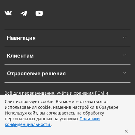
Навигация
Клиентам
Отраслевые решения
Всё для перекачивания, учёта и хранения ГСМ и
технических жидкостей. Оптовые поставки по России,
Сайт использует cookie. Вы можете отказаться от
Беларуси, Казахстану.
использования cookie, изменив настройки в браузере.
Используя сайт, вы соглашаетесь на обработку
персональных данных на условиях
Политики
конфиденциальности
.
×
Главная
Поиск
Корзина
Профиль