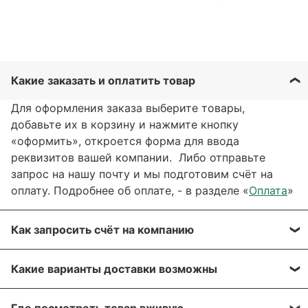
Какие заказать и оплатить товар
Для оформления заказа выберите товары,
добавьте их в корзину и нажмите кнопку
«оформить», откроется форма для ввода
реквизитов вашей компании. Либо отправьте
запрос на нашу почту и мы подготовим счёт на
оплату. Подробнее об оплате, - в разделе «
Оплата
»
Как запросить счёт на компанию
Вы можете сформировать счёт через сайт, при
Какие варианты доставки возможны
оформлении заказа, отправить запрос на нашу
почту или через заявку через форму обратной
Вы можете выбрать любые способы доставки,
связи. Мы свяжемся с вами в течение нескольких
Где посмотреть товар вживую