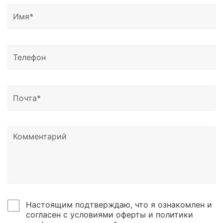
Грозный, Владикавказ, Черкесск, Нальчик, Южно-
Сахалинск, Якутск, Петропавловск-Камчатский,
Магадан, Благовещенск и другие регионы России.
Доставка возможна в Казахстан, Узбекистан и
Беларусь.
Узнать о статусе отправки вы можете написать
нам на почту или позвонить по номеру телефона,
указанному в контаках сайтах.
Настоящим подтверждаю, что я ознакомлен и
согласен с условиями оферты и политики