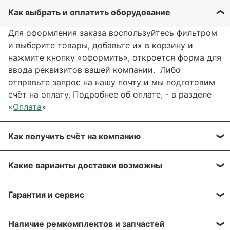
Как выбрать и оплатить оборудование
Для оформления заказа воспользуйтесь фильтром
и выберите товары, добавьте их в корзину и
нажмите кнопку «оформить», откроется форма для
ввода реквизитов вашей компании. Либо
отправьте запрос на нашу почту и мы подготовим
счёт на оплату. Подробнее об оплате, - в разделе
«
Оплата
»
Как получить счёт на компанию
Вы можете сформировать счёт через сайт, при
Какие варианты доставки возможны
оформлении заказа, отправить запрос на нашу
почту или через заявку через форму обратной
Вы можете выбрать любые способы доставки,
связи. Мы свяжемся с вами в течение нескольких
Гарантия и сервис
описанные в разделе «
Доставка»
, а именно:
минут, что бы согласовать детали.
самовывоз, доставка курьером, доставка через
На оборудование европейских производителей
транспортную компанию.
Наличие ремкомплектов и запчастей
Для получения более подробной информации по
предоставляется гарантия - 1 год после покупки.