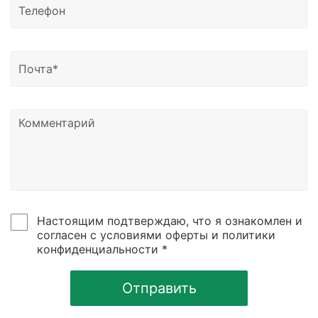
Доставка возможна в Казахстан, Узбекистан и
Беларусь.
Узнать о статусе отправки вы можете написать
нам на почту или позвонить по номеру телефона,
указанному в контаках сайтах.
Настоящим подтверждаю, что я ознакомлен и
согласен с условиями оферты и политики
конфиденциальности *
Отправить