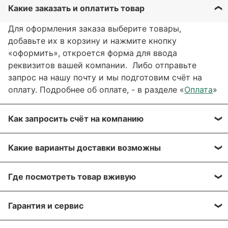
Какие заказать и оплатить товар
Для оформления заказа выберите товары,
добавьте их в корзину и нажмите кнопку
«оформить», откроется форма для ввода
реквизитов вашей компании. Либо отправьте
запрос на нашу почту и мы подготовим счёт на
оплату. Подробнее об оплате, - в разделе «
Оплата
»
Как запросить счёт на компанию
Вы можете сформировать счёт через сайт, при
Какие варианты доставки возможны
оформлении заказа, отправить запрос на нашу
почту или через заявку через форму обратной
Вы можете выбрать любые способы доставки,
связи. Мы свяжемся с вами в течение нескольких
Где посмотреть товар вживую
описанные в разделе «
Доставка»
, а именно:
минут, что бы согласовать детали.
самовывоз, доставка курьером, доставка через
Все популярные позиции мы стараемся держать в
транспортную компанию.
Гарантия и сервис
Для получения более подробной информации по
большом количестве на наших складах в Москве и
вашему заказу, напишите нам на почту:
Алматы. Вы можете приехать, убедиться лично!
Мы отправляем грузы транспортной компанией
На оборудование европейских производителей