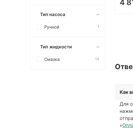
4 8
Тип насоса
Ручной
1
Тип жидкости
Смазка
14
Отве
Как 
Для о
нажм
отпра
«
Опл