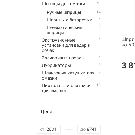
Шприцы для смазки
41
Ручные шприцы
14
Шприцы с батареями
4
Пневматические
3
шприцы
Шпри
Экструзионные
5
на 5
установки для ведер и
бочек
Заливочные насосы
4
3 8
Лубрикаторы
0
Шланговые катушки для
9
смазки
Пистолеты и счетчики
10
для смазки
Цена
—
от
до