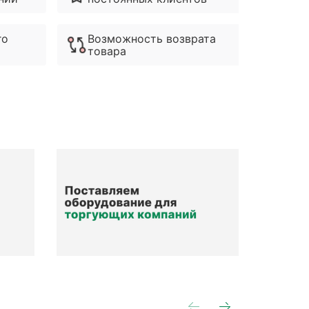
го
Возможность возврата
Ра
товара
вы