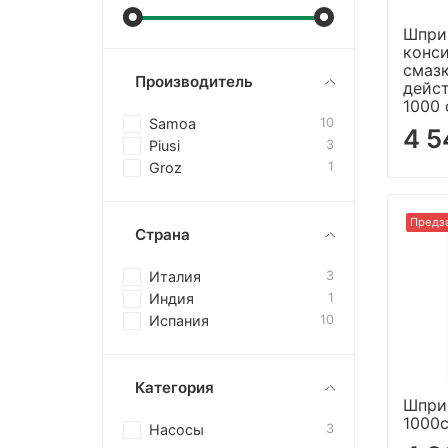
Шпри
конс
смаз
Производитель
дейс
1000
Samoa
10
4 5
Piusi
3
Groz
1
Предз
Страна
Италия
3
Индия
1
Испания
10
Категория
Шпри
1000c
Насосы
3