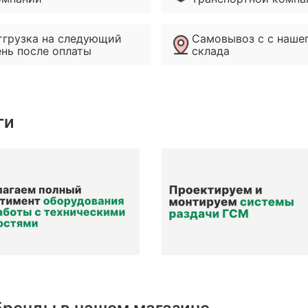
нному в контаках сайтах.
тгрузка на следующий
Самовывоз с с наше
ень после оплаты
склада
ги