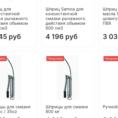
ц для
Шприц Samoa для
Шприц 
истентной
консистентной
масла 
ки рычажного
смазки рычажного
шланго
твия объемом
действия объемом
ПВХ
 см3
600 см3
45 руб
4 196 руб
3 03
аказ
Предзаказ
Предзак
цы для смазки
Шприцы для смазки
Ручной
c / 35oz
800 мг