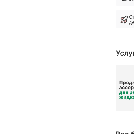
указа
О
д
Услу