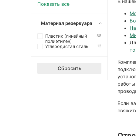
В наше
Показать все
Мо
Бо
Материал резервуара
На
Ми
Пластик (линейный
88
полиэтилен)
Дл
Углеродистая сталь
12
то
Компле
Сбросить
подклю
устано
работы
провод
Если в
свяжит
Отве