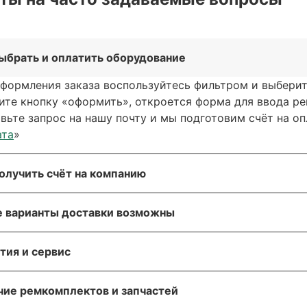
выбрать и оплатить оборудование
формления заказа воспользуйтесь фильтром и выберите
ите кнопку «оформить», откроется форма для ввода р
вьте запрос на нашу почту и мы подготовим счёт на опл
ата
»
получить счёт на компанию
жете сформировать счёт через сайт, при оформлении з
е варианты доставки возможны
ерез заявку через форму обратной связи. Мы свяжемся 
гласовать детали.
жете выбрать любые способы доставки, описанные в р
нтия и сервис
ывоз, доставка курьером, доставка через транспортн
олучения более подробной информации по вашему заказ
@greaseoiltools.ru
орудование европейских производителей предоставляет
тправляем грузы транспортной компанией «Деловые ли
чие ремкомплектов и запчастей
ерждения вашего заказа.
уйста, прикрепите реквизиты вашей компании, если в
существляем гарантийный ремонт и сервисное обслужи