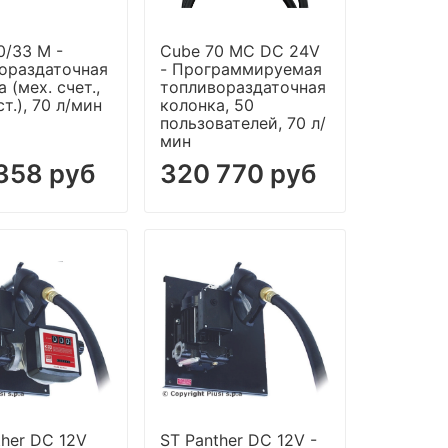
0/33 M -
Cube 70 MC DC 24V
ораздаточная
- Программируемая
 (мех. cчет.,
топливораздаточная
ст.), 70 л/мин
колонка, 50
пользователей, 70 л/
мин
358 руб
320 770 руб
ther DC 12V
ST Panther DC 12V -