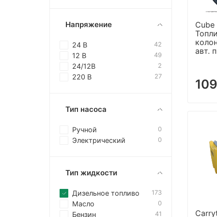
Напряжение
Cube 
Топл
колон
24 В
42
авт. 
12 В
49
24/12В
2
220 В
27
109
Тип насоса
Ручной
0
Электрический
0
Тип жидкости
Дизельное топливо
173
Масло
0
Carry
Бензин
41