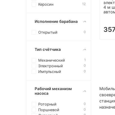
элект
Керосин
12
4 м ш
авто
Исполнение барабана
357
Открытый
0
Тип счётчика
Механический
1
Электронный
0
Импульсный
0
Мобиль
Рабочий механизм
насоса
своевр
станци
Роторный
0
назнач
Поршневой
0