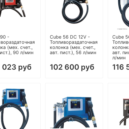
90 -
Cube 56 DC 12V -
Cube 56
ивораздаточная
Топливораздаточная
Топлив
ка (мех. счет.,
колонка (мех. счет.,
колонка
пист.), 90 л/мин
авт. пист.), 56 л/мин
авт. пи
л/мин
 023 руб
102 600 руб
116 