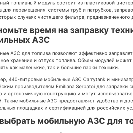
ный топливный модуль состоит из пластиковой цистер
а для перемещения, системы труб и патрубков, заправо
которых случаях чистящего фильтра, предназначенного 
номьте время на заправку тех
ильных АЗС
ные АЗС для топлива позволяют эффективно заправлят
ное хранение и отпуск топлива. Объем модулей может 
ять как маленькие, так и большие парки техники.
ер, 440-литровые мобильные АЗС Carrytank и минизап
йским производителям Emiliana Serbatoi для заправки 
ю и эргономичную конструкцию и могут использоватьс
. Такие м
обильные АЗС предоставляют удобство и дос
ельных площадках и сертификацией для российских ус
 выбрать мобильную АЗС для т