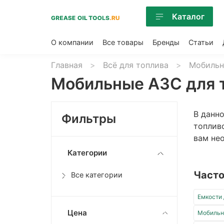
Каталог
О компании
Все товары
Бренды
Статьи
Главная
Всё для топлива
Мобильн
Мобильные АЗС для 
В данн
Фильтры
топлив
вам не
Категории
Часто
Все категории
Емкости 
Цена
Мобильн