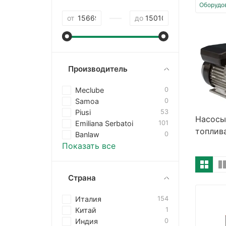
Оборудо
—
от
до
Производитель
Meclube
0
Samoa
0
Piusi
53
Насосы
Emiliana Serbatoi
101
топлив
Banlaw
0
Показать все
Страна
Италия
154
Китай
1
Индия
0