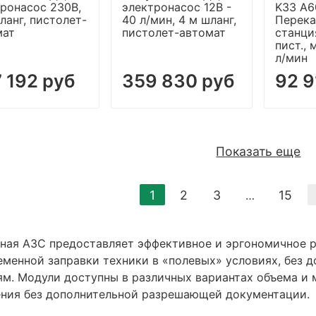
ронасос 230В,
электронасос 12В -
K33 A6
ланг, пистолет-
40 л/мин, 4 м шланг,
Перек
мат
пистолет-автомат
станци
пист., 
л/мин
 192 руб
359 830 руб
92 9
Показать еще
1
2
3
15
…
ная АЗС предоставляет эффективное и эргономичное р
еменной заправки техники в «полевых» условиях, без 
ям. Модули доступны в различных вариантах объема и 
ения без дополнительной разрешающей документации.