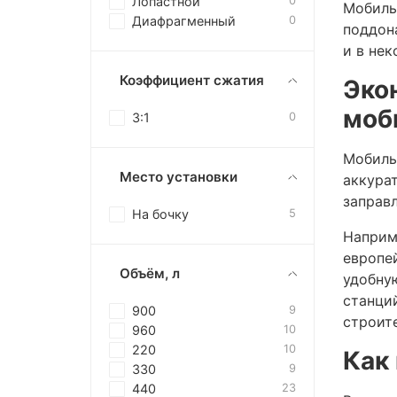
Лопастной
0
Мобиль
Диафрагменный
0
поддон
и в не
Коэффициент сжатия
Эко
моб
3:1
0
Мобиль
Место установки
аккурат
заправл
На бочку
5
Наприм
европе
Объём, л
удобну
станций
900
9
строит
960
10
220
10
Как
330
9
440
23