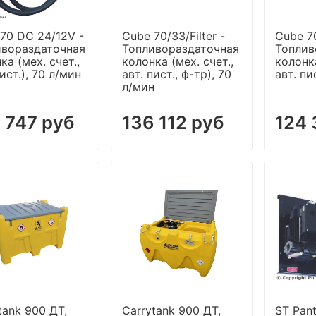
70 DC 24/12V -
Cube 70/33/Filter -
Cube 7
ивораздаточная
Топливораздаточная
Топлив
ка (мех. счет.,
колонка (мех. счет.,
колонка
пист.), 70 л/мин
авт. пист., ф-тр), 70
авт. пи
л/мин
 747 руб
136 112 руб
124 
tank 900 ДТ,
Carrytank 900 ДТ,
ST Pan