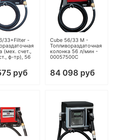
/33+Filter -
Cube 56/33 M -
ораздаточная
Топливораздаточная
 (мех. счет.,
колонка 56 л/мин -
ст., ф-тр), 56
00057500C
575 руб
84 098 руб