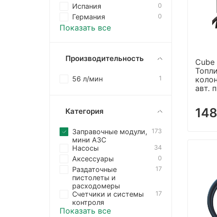
Испания
0
Германия
0
Показать все
Производительность
Cube 
Топл
56 л/мин
1
колон
авт. 
148
Категория
Заправочные модули,
173
мини АЗС
Насосы
34
Аксессуары
0
Раздаточные
17
пистолеты и
расходомеры
Счетчики и системы
17
контроля
Показать все