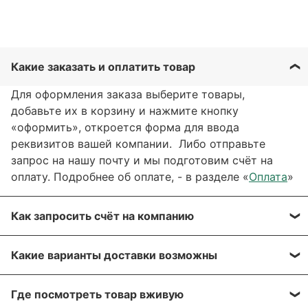
Какие заказать и оплатить товар
Для оформления заказа выберите товары,
добавьте их в корзину и нажмите кнопку
«оформить», откроется форма для ввода
реквизитов вашей компании. Либо отправьте
запрос на нашу почту и мы подготовим счёт на
оплату. Подробнее об оплате, - в разделе «
Оплата
»
Как запросить счёт на компанию
Вы можете сформировать счёт через сайт, при
Какие варианты доставки возможны
оформлении заказа, отправить запрос на нашу
почту или через заявку через форму обратной
Вы можете выбрать любые способы доставки,
связи. Мы свяжемся с вами в течение нескольких
Где посмотреть товар вживую
описанные в разделе «
Доставка»
, а именно: