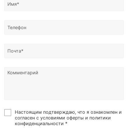
Грозный, Владикавказ, Черкесск, Нальчик, Южно-
Сахалинск, Якутск, Петропавловск-Камчатский,
Магадан, Благовещенск и другие регионы России.
Доставка возможна в Казахстан, Узбекистан и
Беларусь.
Узнать о статусе отправки вы можете написать
нам на почту или позвонить по номеру телефона,
указанному в контаках сайтах.
Настоящим подтверждаю, что я ознакомлен и
согласен с условиями оферты и политики
конфиденциальности *