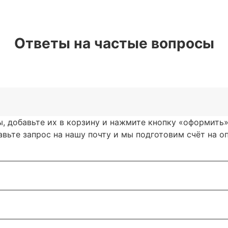
Ответы на частые вопросы
, добавьте их в корзину и нажмите кнопку «оформить»
ьте запрос на нашу почту и мы подготовим счёт на опл
т, при оформлении заказа, отправить запрос на нашу п
ечение нескольких минут, что бы согласовать детали.
авки, описанные в разделе «
Доставка»
, а именно: сам