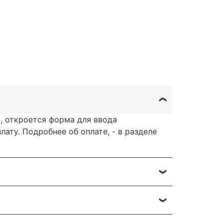
, откроется форма для ввода
ату. Подробнее об оплате, - в разделе
очту или через заявку через форму
овывоз, доставка курьером, доставка