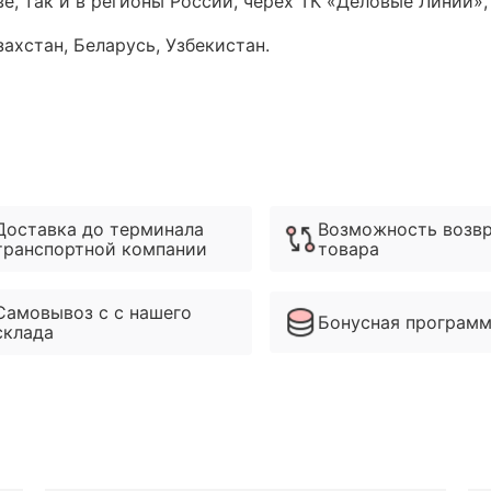
е, так и в регионы России, черех ТК «Деловые Линии»,
ахстан, Беларусь, Узбекистан.
Доставка до терминала
Возможность возв
транспортной компании
товара
Самовывоз с с нашего
Бонусная програм
склада