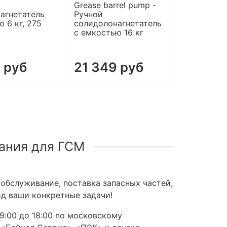
Grease barrel pump -
Пневмат
агнетатель
Ручной
солидол
 6 кг, 275
солидолонагнетатель
с насос
с емкостью 16 кг
ведер 20
 руб
21 349 руб
78 41
ания для ГСМ
обслуживание, поставка запасных частей,
д ваши конкретные задачи!
9:00 до 18:00 по московскому