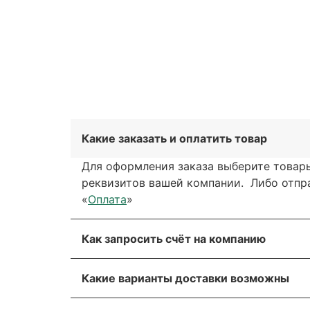
Какие заказать и оплатить товар
Для оформления заказа выберите товары
реквизитов вашей компании. Либо отправ
«
Оплата
»
Как запросить счёт на компанию
Вы можете сформировать счёт через сай
Какие варианты доставки возможны
обратной связи. Мы свяжемся с вами в т
Вы можете выбрать любые способы дост