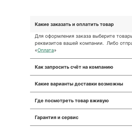
Какие заказать и оплатить товар
Для оформления заказа выберите товары
реквизитов вашей компании. Либо отправ
«
Оплата
»
Как запросить счёт на компанию
Вы можете сформировать счёт через сай
Какие варианты доставки возможны
обратной связи. Мы свяжемся с вами в т
Вы можете выбрать любые способы дост
Для получения более подробной информа
Где посмотреть товар вживую
через транспортную компанию.
Пожалуйста, прикрепите реквизиты ваше
Все популярные позиции мы стараемся д
Мы отправляем грузы транспортной ком
оборудование.
Гарантия и сервис
убедиться лично! Адрес склада указан в
Вы можете заказать доставку транспорт
На оборудование европейских производи