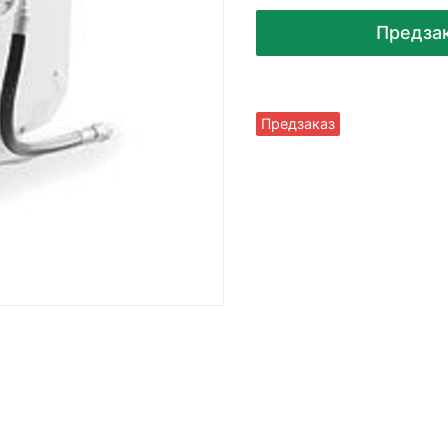
Предза
Предзаказ