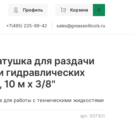
Профиль
Корзина
0
+7(495) 225-99-42
sales@greaseoiltools.ru
атушка для раздачи
и гидравлических
 10 м х 3/8"
е для работы с техническими жидкостями
арт.
507301