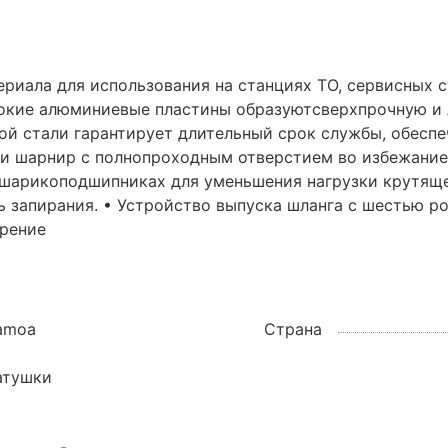
риала для использования на станциях ТО, сервисных с
токие алюминиевые пластины образуютсверхпрочную и 
й стали гарантирует длительный срок службы, обеспе
л и шарнир с полнопроходным отверстием во избежание
 шарикоподшипниках для уменьшения нагрузки крутяще
 запирания. • Устройство выпуска шланга с шестью р
трение
amoa
Страна
атушки