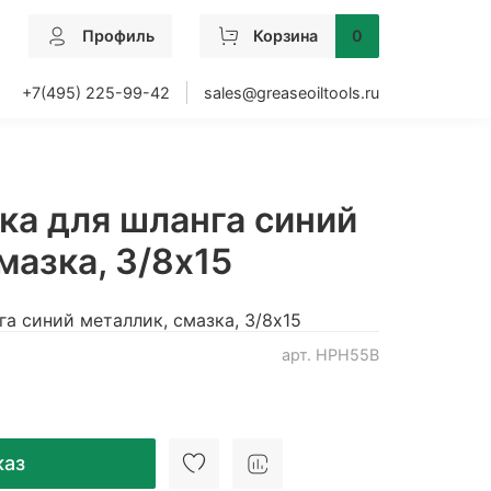
Профиль
Корзина
0
+7(495) 225-99-42
sales@greaseoiltools.ru
ка для шланга синий
мазка, 3/8x15
а синий металлик, смазка, 3/8x15
арт.
HPH55B
каз