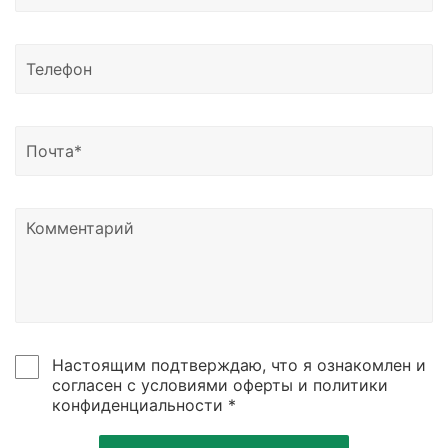
Сахалинск, Якутск, Петропавловск-Камчатский,
Магадан, Благовещенск и другие регионы России.
Доставка возможна в Казахстан, Узбекистан и
Беларусь.
Узнать о статусе отправки вы можете написать
нам на почту или позвонить по номеру телефона,
указанному в контаках сайтах.
Настоящим подтверждаю, что я ознакомлен и
согласен с условиями оферты и политики
конфиденциальности *