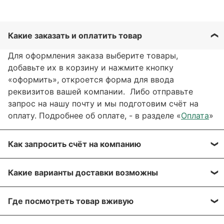
Какие заказать и оплатить товар
Для оформления заказа выберите товары,
добавьте их в корзину и нажмите кнопку
«оформить», откроется форма для ввода
реквизитов вашей компании. Либо отправьте
запрос на нашу почту и мы подготовим счёт на
оплату. Подробнее об оплате, - в разделе «
Оплата
»
Как запросить счёт на компанию
Вы можете сформировать счёт через сайт, при
Какие варианты доставки возможны
оформлении заказа, отправить запрос на нашу
почту или через заявку через форму обратной
Вы можете выбрать любые способы доставки,
связи. Мы свяжемся с вами в течение нескольких
Где посмотреть товар вживую
описанные в разделе «
Доставка»
, а именно:
минут, что бы согласовать детали.
самовывоз, доставка курьером, доставка через
Все популярные позиции мы стараемся держать в