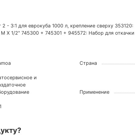
2 - 3:1 для еврокуба 1000 л, крепление сверху 353120:
 М X 1/2" 745300 + 745301 + 945572: Набор для откачк
amoa
Страна
втосервисное и
аздаточное
борудование
Применение
1
дукту?