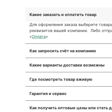
Какие заказать и оплатить товар
Для оформления заказа выберите товары
реквизитов вашей компании. Либо отправ
«
Оплата
»
Как запросить счёт на компанию
Вы можете сформировать счёт через сай
Какие варианты доставки возможны
обратной связи. Мы свяжемся с вами в т
Вы можете выбрать любые способы дост
Для получения более подробной информа
Где посмотреть товар вживую
через транспортную компанию.
Пожалуйста, прикрепите реквизиты ваше
Все популярные позиции мы стараемся д
Мы отправляем грузы транспортной ком
оборудование.
Гарантия и сервис
убедиться лично! Адрес склада указан в
Вы можете заказать доставку транспорт
На оборудование европейских производи
Ижевск, Иркутск, Казань, Кемерово, Кра
Как получить оптовые цены или стать