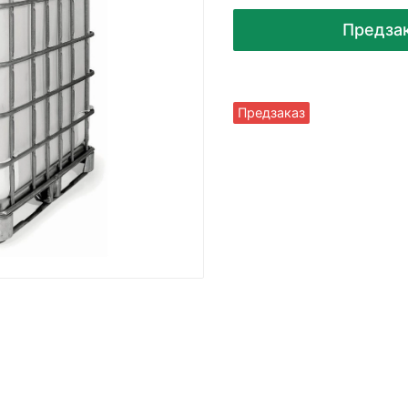
Предза
Предзаказ