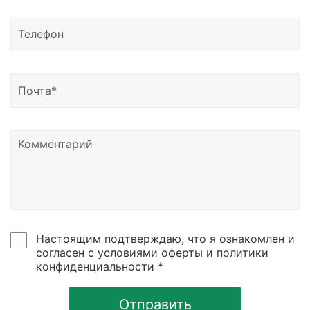
Магадан, Благовещенск и другие регионы России.
Доставка возможна в Казахстан, Узбекистан и
Беларусь.
Узнать о статусе отправки вы можете написать
нам на почту или позвонить по номеру телефона,
указанному в контаках сайтах.
Настоящим подтверждаю, что я ознакомлен и
согласен с условиями оферты и политики
конфиденциальности *
Отправить