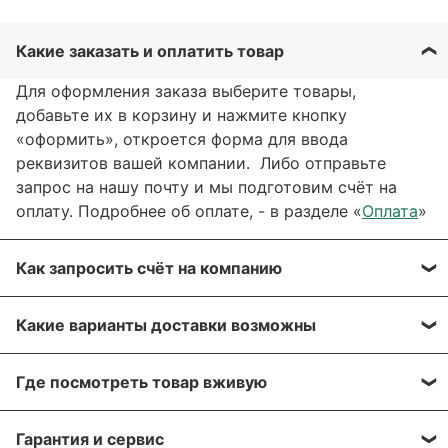
Какие заказать и оплатить товар
Для оформления заказа выберите товары,
добавьте их в корзину и нажмите кнопку
«оформить», откроется форма для ввода
реквизитов вашей компании. Либо отправьте
запрос на нашу почту и мы подготовим счёт на
оплату. Подробнее об оплате, - в разделе «
Оплата
»
Как запросить счёт на компанию
Вы можете сформировать счёт через сайт, при
Какие варианты доставки возможны
оформлении заказа, отправить запрос на нашу
почту или через заявку через форму обратной
Вы можете выбрать любые способы доставки,
связи. Мы свяжемся с вами в течение нескольких
Где посмотреть товар вживую
описанные в разделе «
Доставка»
, а именно:
минут, что бы согласовать детали.
самовывоз, доставка курьером, доставка через
Все популярные позиции мы стараемся держать в
транспортную компанию.
Гарантия и сервис
Для получения более подробной информации по
большом количестве на наших складах в Москве и