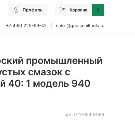
Профиль
Корзина
0
+7(495) 225-99-42
sales@greaseoiltools.ru
еский промышленный
устых смазок с
й 40: 1 модель 940
арт.
011-0940-086