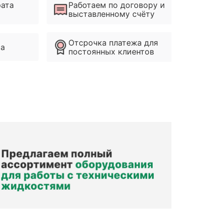
рата
Работаем по договору и
выставленному счёту
Отсрочка платежа для
ма
постоянных клиентов