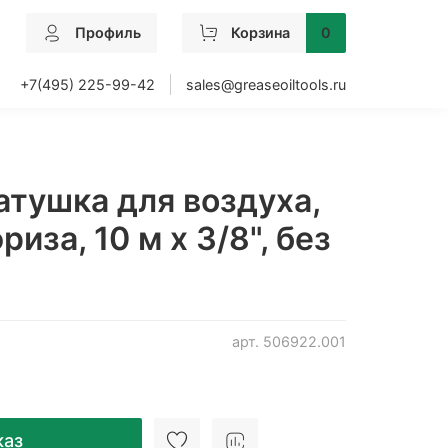
Профиль
Корзина
0
+7(495) 225-99-42
sales@greaseoiltools.ru
атушка для воздуха,
иза, 10 м х 3/8", без
арт.
506922.001
каз