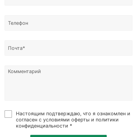
Сахалинск, Якутск, Петропавловск-Камчатский,
Магадан, Благовещенск и другие регионы России.
Доставка возможна в Казахстан, Узбекистан и
Беларусь.
Узнать о статусе отправки вы можете написать
нам на почту или позвонить по номеру телефона,
указанному в контаках сайтах.
Настоящим подтверждаю, что я ознакомлен и
согласен с условиями оферты и политики
конфиденциальности *