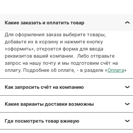
Какие заказать и оплатить товар
Для оформления заказа выберите товары,
добавьте их в корзину и нажмите кнопку
«оформить», откроется форма для ввода
реквизитов вашей компании. Либо отправьте
запрос на нашу почту и мы подготовим счёт на
оплату. Подробнее об оплате, - в разделе «
Оплата
»
Как запросить счёт на компанию
Вы можете сформировать счёт через сайт, при
Какие варианты доставки возможны
оформлении заказа, отправить запрос на нашу
почту или через заявку через форму обратной
Вы можете выбрать любые способы доставки,
связи. Мы свяжемся с вами в течение нескольких
Где посмотреть товар вживую
описанные в разделе «
Доставка»
, а именно:
минут, что бы согласовать детали.
самовывоз, доставка курьером, доставка через
Все популярные позиции мы стараемся держать в