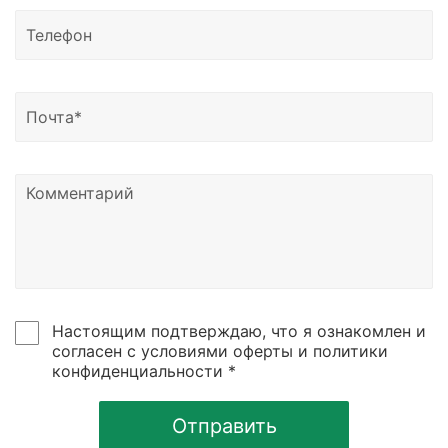
Доставка возможна в Казахстан, Узбекистан и
Беларусь.
Узнать о статусе отправки вы можете написать
нам на почту или позвонить по номеру телефона,
указанному в контаках сайтах.
Настоящим подтверждаю, что я ознакомлен и
согласен с условиями оферты и политики
конфиденциальности *
Отправить