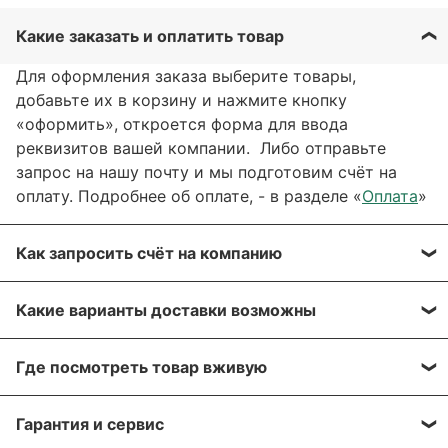
Какие заказать и оплатить товар
Для оформления заказа выберите товары,
добавьте их в корзину и нажмите кнопку
«оформить», откроется форма для ввода
реквизитов вашей компании. Либо отправьте
запрос на нашу почту и мы подготовим счёт на
оплату. Подробнее об оплате, - в разделе «
Оплата
»
Как запросить счёт на компанию
Вы можете сформировать счёт через сайт, при
Какие варианты доставки возможны
оформлении заказа, отправить запрос на нашу
почту или через заявку через форму обратной
Вы можете выбрать любые способы доставки,
связи. Мы свяжемся с вами в течение нескольких
Где посмотреть товар вживую
описанные в разделе «
Доставка»
, а именно:
минут, что бы согласовать детали.
самовывоз, доставка курьером, доставка через
Все популярные позиции мы стараемся держать в
транспортную компанию.
Гарантия и сервис
Для получения более подробной информации по
большом количестве на наших складах в Москве и