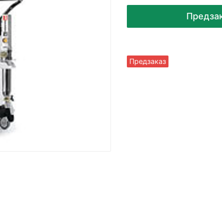
Предза
Предзаказ