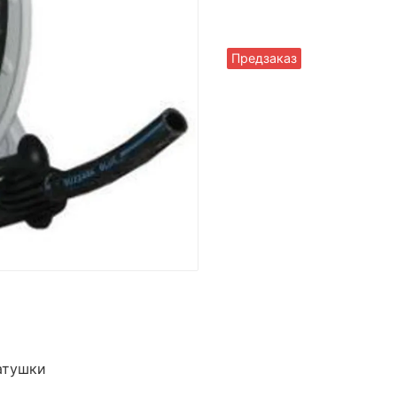
Предзаказ
атушки