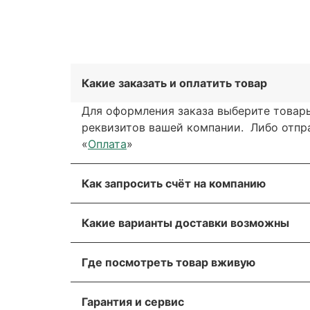
Какие заказать и оплатить товар
Для оформления заказа выберите товары
реквизитов вашей компании. Либо отправ
«
Оплата
»
Как запросить счёт на компанию
Вы можете сформировать счёт через сай
Какие варианты доставки возможны
обратной связи. Мы свяжемся с вами в т
Вы можете выбрать любые способы дост
Для получения более подробной информа
Где посмотреть товар вживую
через транспортную компанию.
Пожалуйста, прикрепите реквизиты ваше
Все популярные позиции мы стараемся д
Мы отправляем грузы транспортной ком
оборудование.
Гарантия и сервис
убедиться лично! Адрес склада указан в