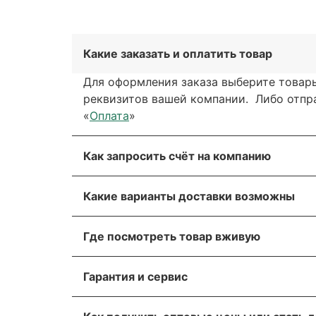
Какие заказать и оплатить товар
Для оформления заказа выберите товары
реквизитов вашей компании. Либо отправ
«
Оплата
»
Как запросить счёт на компанию
Вы можете сформировать счёт через сай
Какие варианты доставки возможны
обратной связи. Мы свяжемся с вами в т
Вы можете выбрать любые способы дост
Для получения более подробной информа
Где посмотреть товар вживую
через транспортную компанию.
Пожалуйста, прикрепите реквизиты ваше
Все популярные позиции мы стараемся д
Мы отправляем грузы транспортной ком
оборудование.
Гарантия и сервис
убедиться лично! Адрес склада указан в
Вы можете заказать доставку транспорт
На оборудование европейских производи
Ижевск, Иркутск, Казань, Кемерово, Кра