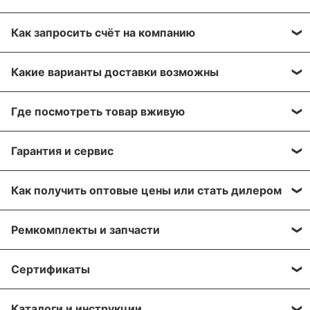
Как запросить счёт на компанию
Вы можете сформировать счёт через сайт, при
Какие варианты доставки возможны
оформлении заказа, отправить запрос на нашу
почту или через заявку через форму обратной
Вы можете выбрать любые способы доставки,
связи. Мы свяжемся с вами в течение нескольких
Где посмотреть товар вживую
описанные в разделе «
Доставка»
, а именно:
минут, что бы согласовать детали.
самовывоз, доставка курьером, доставка через
Все популярные позиции мы стараемся держать в
транспортную компанию.
Гарантия и сервис
Для получения более подробной информации по
большом количестве на наших складах в Москве и
вашему заказу, напишите нам на почту:
Алматы. Вы можете приехать, убедиться лично!
Мы отправляем грузы транспортной компанией
На оборудование европейских производителей
sales@greaseoiltools.ru
Адрес склада указан в разделе «
Контакты
»
Как получить оптовые цены или стать дилером
«Деловые линии» на следующий день после
предоставляется гарантия - 1 год после покупки.
подтверждения вашего заказа.
Пожалуйста, прикрепите реквизиты вашей
Мы предоставляем скидки для наших дилеров и
Мы осуществляем гарантийный ремонт
Ремкомплекты и запчасти
компании, если вы являетесь торгующий
торгующих организаций. Свяжитесь с нами по
Вы можете заказать доставку транспортными
и сервисное обслуживание на протяжении всего
организацией и желаете получить оптовые цены на
почте:
sales@greaseoiltools.ru
, что бы узнать вашу
компаниями в города: Архангельск, Владивосток,
срока использования оборудования, которое было
Мы осуществляем поставку запасных частей и
оборудование.
индивидуальную скидку.
Сертификаты
Волгоград, Воронеж, Екатеринбург, Ижевск,
приобретено в нашей компании. Срок
ремкомплектов к оборудованию из нашего
Иркутск, Казань, Кемерово, Краснодар,
гарантийного обслуживания установлен только
каталога. Самые необходимые запчасти стараемся
На данную продукцию имеются сертификаты
Красноярск, Москва, Нижний Новгород,
на оборудование, указанное в гарантийном талоне,
держать на нашем складе в большом количестве.
Каталоги и инструкции