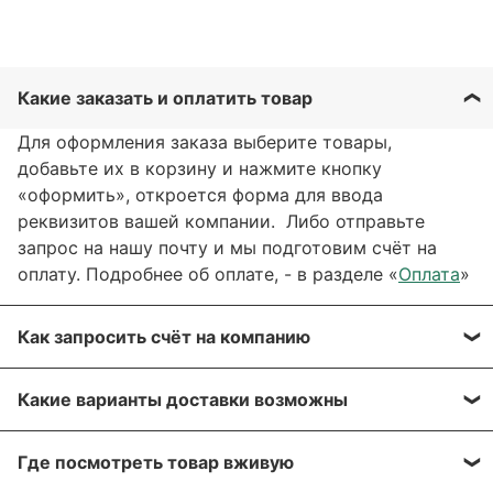
Какие заказать и оплатить товар
Для оформления заказа выберите товары,
добавьте их в корзину и нажмите кнопку
«оформить», откроется форма для ввода
реквизитов вашей компании. Либо отправьте
запрос на нашу почту и мы подготовим счёт на
оплату. Подробнее об оплате, - в разделе «
Оплата
»
Как запросить счёт на компанию
Вы можете сформировать счёт через сайт, при
Какие варианты доставки возможны
оформлении заказа, отправить запрос на нашу
почту или через заявку через форму обратной
Вы можете выбрать любые способы доставки,
связи. Мы свяжемся с вами в течение нескольких
Где посмотреть товар вживую
описанные в разделе «
Доставка»
, а именно:
минут, что бы согласовать детали.