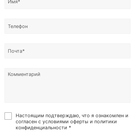
Сахалинск, Якутск, Петропавловск-Камчатский,
Магадан, Благовещенск и другие регионы России.
Доставка возможна в Казахстан, Узбекистан и
Беларусь.
Узнать о статусе отправки вы можете написать
нам на почту или позвонить по номеру телефона,
указанному в контаках сайтах.
Настоящим подтверждаю, что я ознакомлен и
согласен с условиями оферты и политики
конфиденциальности *