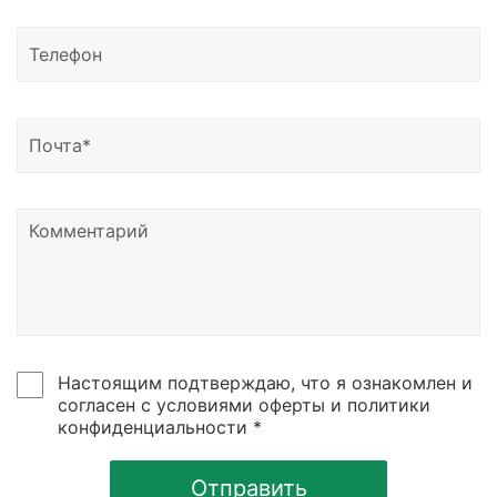
Магадан, Благовещенск и другие регионы России.
Доставка возможна в Казахстан, Узбекистан и
Беларусь.
Узнать о статусе отправки вы можете написать
нам на почту или позвонить по номеру телефона,
указанному в контаках сайтах.
Настоящим подтверждаю, что я ознакомлен и
согласен с условиями оферты и политики
конфиденциальности *
Отправить