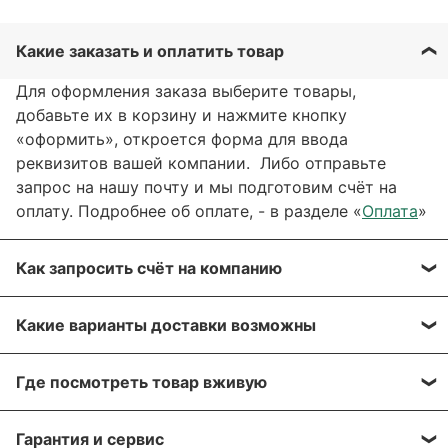
Какие заказать и оплатить товар
Для оформления заказа выберите товары,
добавьте их в корзину и нажмите кнопку
«оформить», откроется форма для ввода
реквизитов вашей компании. Либо отправьте
запрос на нашу почту и мы подготовим счёт на
оплату. Подробнее об оплате, - в разделе «
Оплата
»
Как запросить счёт на компанию
Вы можете сформировать счёт через сайт, при
Какие варианты доставки возможны
оформлении заказа, отправить запрос на нашу
почту или через заявку через форму обратной
Вы можете выбрать любые способы доставки,
связи. Мы свяжемся с вами в течение нескольких
Где посмотреть товар вживую
описанные в разделе «
Доставка»
, а именно:
минут, что бы согласовать детали.
самовывоз, доставка курьером, доставка через
Все популярные позиции мы стараемся держать в
транспортную компанию.
Гарантия и сервис
Для получения более подробной информации по
большом количестве на наших складах в Москве и