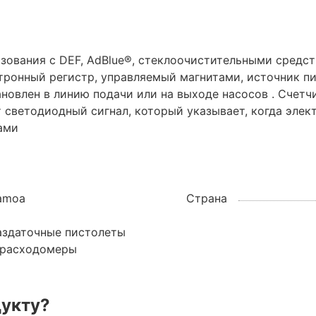
ьзования с DEF, AdBlue®, стеклоочистительными средс
тронный регистр, управляемый магнитами, источник п
новлен в линию подачи или на выходе насосов . Счетч
светодиодный сигнал, который указывает, когда элект
ами
amoa
Страна
аздаточные пистолеты
 расходомеры
дукту?