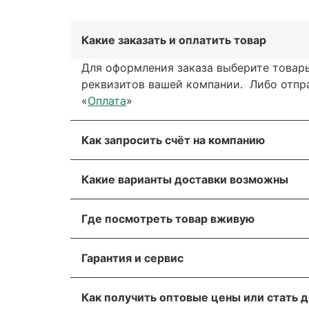
Какие заказать и оплатить товар
Для оформления заказа выберите товары
реквизитов вашей компании. Либо отправ
«
Оплата
»
Как запросить счёт на компанию
Вы можете сформировать счёт через сай
Какие варианты доставки возможны
обратной связи. Мы свяжемся с вами в т
Вы можете выбрать любые способы дост
Для получения более подробной информа
Где посмотреть товар вживую
через транспортную компанию.
Пожалуйста, прикрепите реквизиты ваше
Все популярные позиции мы стараемся д
Мы отправляем грузы транспортной ком
оборудование.
Гарантия и сервис
убедиться лично! Адрес склада указан в
Вы можете заказать доставку транспорт
На оборудование европейских производи
Ижевск, Иркутск, Казань, Кемерово, Кра
Как получить оптовые цены или стать