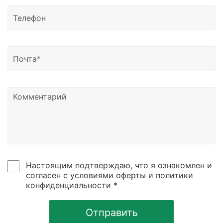
Доставка возможна в Казахстан, Узбекистан и
Беларусь.
Узнать о статусе отправки вы можете написать
нам на почту или позвонить по номеру телефона,
указанному в контаках сайтах.
Настоящим подтверждаю, что я ознакомлен и
согласен с условиями оферты и политики
конфиденциальности *
Отправить