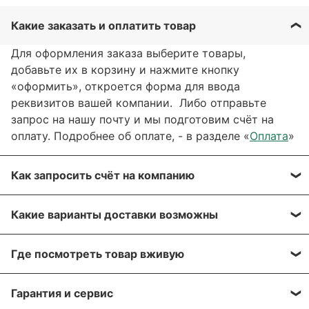
Какие заказать и оплатить товар
Для оформления заказа выберите товары,
добавьте их в корзину и нажмите кнопку
«оформить», откроется форма для ввода
реквизитов вашей компании. Либо отправьте
запрос на нашу почту и мы подготовим счёт на
оплату. Подробнее об оплате, - в разделе «
Оплата
»
Как запросить счёт на компанию
Вы можете сформировать счёт через сайт, при
Какие варианты доставки возможны
оформлении заказа, отправить запрос на нашу
почту или через заявку через форму обратной
Вы можете выбрать любые способы доставки,
связи. Мы свяжемся с вами в течение нескольких
Где посмотреть товар вживую
описанные в разделе «
Доставка»
, а именно:
минут, что бы согласовать детали.
самовывоз, доставка курьером, доставка через
Все популярные позиции мы стараемся держать в
транспортную компанию.
Гарантия и сервис
Для получения более подробной информации по
большом количестве на наших складах в Москве и