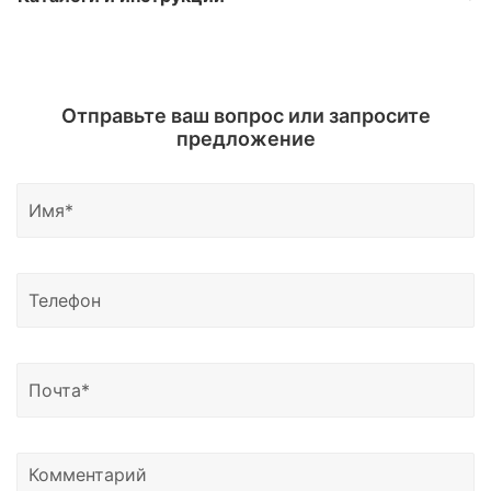
соответствия.
Новосибирск, Омск, Оренбург, Пенза, Пермь,
который поставляется вместе с отгружаемым
Свяжитесь с нами и мы вышлем вам паспорт
Ростов-на-Дону, Санкт-Петербург, Самара,
оборудованием.
Сертификат дилера доступен по запросу.
изделия, инуструкцию на русском языке и каталог
Саратов, Тюмень, Таганрог, Уфа, Чебоксары,
Вы можете запросить необходимые материалы по
оборудования.
Челябинск, Ярославль, а также в Брянск,
Отправьте ваш вопрос или запросите
почте.
Владимир, Иваново, Калуга, Курган, Курск,
предложение
Мурманск, Орёл, Псков, Саранск, Смоленск,
Тамбов, Тверь, Ульяновск, Элисту, Йошкар-Олу,
Грозный, Владикавказ, Черкесск, Нальчик, Южно-
Сахалинск, Якутск, Петропавловск-Камчатский,
Магадан, Благовещенск и другие регионы России.
Доставка возможна в Казахстан, Узбекистан и
Беларусь.
Узнать о статусе отправки вы можете написать
нам на почту или позвонить по номеру телефона,
указанному в контаках сайтах.