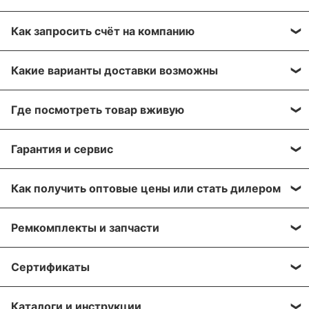
Как запросить счёт на компанию
Вы можете сформировать счёт через сайт, при
Какие варианты доставки возможны
оформлении заказа, отправить запрос на нашу
почту или через заявку через форму обратной
Вы можете выбрать любые способы доставки,
связи. Мы свяжемся с вами в течение нескольких
Где посмотреть товар вживую
описанные в разделе «
Доставка»
, а именно:
минут, что бы согласовать детали.
самовывоз, доставка курьером, доставка через
Все популярные позиции мы стараемся держать в
транспортную компанию.
Гарантия и сервис
Для получения более подробной информации по
большом количестве на наших складах в Москве и
вашему заказу, напишите нам на почту:
Алматы. Вы можете приехать, убедиться лично!
Мы отправляем грузы транспортной компанией
На оборудование европейских производителей
sales@greaseoiltools.ru
Адрес склада указан в разделе «
Контакты
»
Как получить оптовые цены или стать дилером
«Деловые линии» на следующий день после
предоставляется гарантия - 1 год после покупки.
подтверждения вашего заказа.
Пожалуйста, прикрепите реквизиты вашей
Мы предоставляем скидки для наших дилеров и
Мы осуществляем гарантийный ремонт
Ремкомплекты и запчасти
компании, если вы являетесь торгующий
торгующих организаций. Свяжитесь с нами по
Вы можете заказать доставку транспортными
и сервисное обслуживание на протяжении всего
организацией и желаете получить оптовые цены на
почте:
sales@greaseoiltools.ru
, что бы узнать вашу
компаниями в города: Архангельск, Владивосток,
срока использования оборудования, которое было
Мы осуществляем поставку запасных частей и
оборудование.
индивидуальную скидку.
Сертификаты
Волгоград, Воронеж, Екатеринбург, Ижевск,
приобретено в нашей компании. Срок
ремкомплектов к оборудованию из нашего
Иркутск, Казань, Кемерово, Краснодар,
гарантийного обслуживания установлен только
каталога. Самые необходимые запчасти стараемся
На данную продукцию имеются сертификаты
Красноярск, Москва, Нижний Новгород,
на оборудование, указанное в гарантийном талоне,
держать на нашем складе в большом количестве.
Каталоги и инструкции