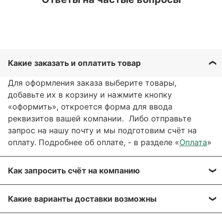
Какие заказать и оплатить товар
Для оформления заказа выберите товары,
добавьте их в корзину и нажмите кнопку
«оформить», откроется форма для ввода
реквизитов вашей компании. Либо отправьте
запрос на нашу почту и мы подготовим счёт на
оплату. Подробнее об оплате, - в разделе «
Оплата
»
Как запросить счёт на компанию
Вы можете сформировать счёт через сайт, при
Какие варианты доставки возможны
оформлении заказа, отправить запрос на нашу
почту или через заявку через форму обратной
Вы можете выбрать любые способы доставки,