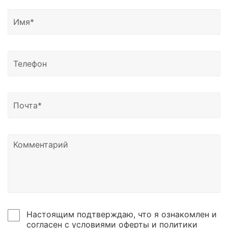
Тамбов, Тверь, Ульяновск, Элисту, Йошкар-Олу,
Грозный, Владикавказ, Черкесск, Нальчик, Южно-
Сахалинск, Якутск, Петропавловск-Камчатский,
Магадан, Благовещенск и другие регионы России.
Доставка возможна в Казахстан, Узбекистан и
Беларусь.
Узнать о статусе отправки вы можете написать
нам на почту или позвонить по номеру телефона,
указанному в контаках сайтах.
Настоящим подтверждаю, что я ознакомлен и
согласен с условиями оферты и политики