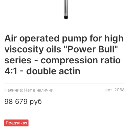
Air operated pump for high
viscosity oils "Power Bull"
series - compression ratio
4:1 - double actin
арт.
2088
Наличие:
Нет в наличии
98 679 руб
Предзаказ