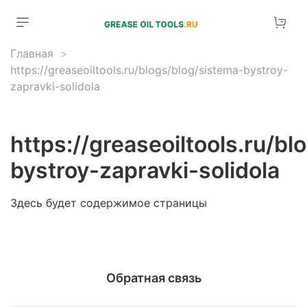
Главная
https://greaseoiltools.ru/blogs/blog/sistema-bystroy-
zapravki-solidola
https://greaseoiltools.ru/b
bystroy-zapravki-solidola
Здесь будет содержимое страницы
Обратная связь